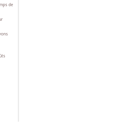
emps de
ur
vons
ûts