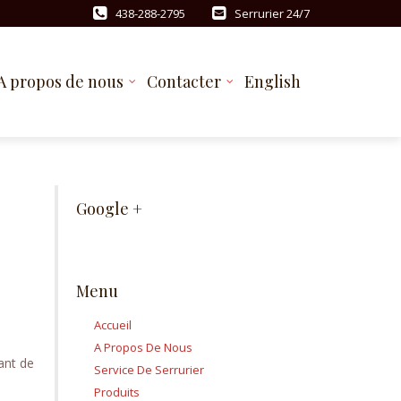
438-288-2795
Serrurier 24/7
A propos de nous
Contacter
English
Google +
Menu
Accueil
A Propos De Nous
ant de
Service De Serrurier
Produits