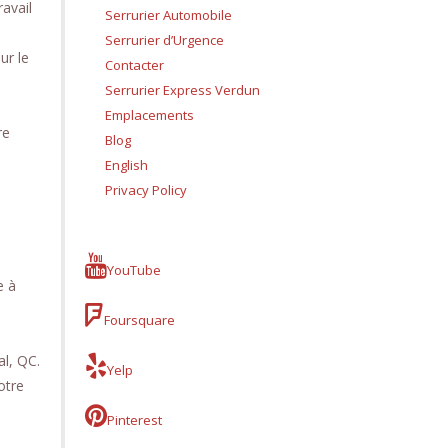
avail
Serrurier Automobile
Serrurier d’Urgence
ur le
Contacter
Serrurier Express Verdun
Emplacements
re
Blog
English
Privacy Policy
YouTube
e à
Foursquare
al, QC.
Yelp
otre
Pinterest